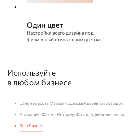
Один цвет
Настройка всего дизайна под
фирменный стиль одним цветом
Используйте
в любом бизнесе
Салон красоты
Магазин одежды
Адвокат
Барбершоп
Автомойка
Фитнес
Нотариус
Фотостудия
Бильярдная
Ваш бизнес